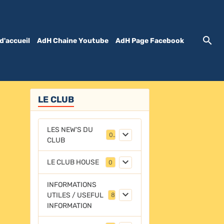
d'accueil
AdH Chaine Youtube
AdH Page Facebook
LE CLUB
LES NEW'S DU
0
CLUB
LE CLUB HOUSE
0
INFORMATIONS
UTILES / USEFUL
8
INFORMATION