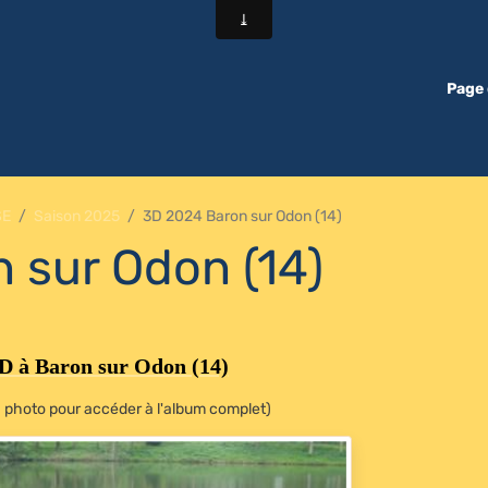
Page 
SE
Saison 2025
3D 2024 Baron sur Odon (14)
 sur Odon (14)
3D à Baron sur Odon (14)
la photo pour accéder à l'album complet)