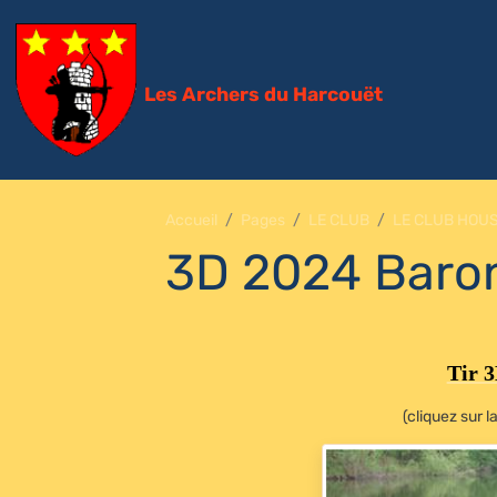
Les Archers du Harcouët
Accueil
Pages
LE CLUB
LE CLUB HOU
3D 2024 Baron
Tir 
(cliquez sur 