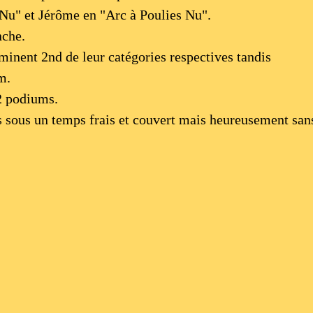
 Nu" et Jérôme en "Arc à Poulies Nu".
nche.
minent 2nd de leur catégories respectives tandis
um
.
 2 podiums.
s sous un temps frais et couvert mais heureusement san