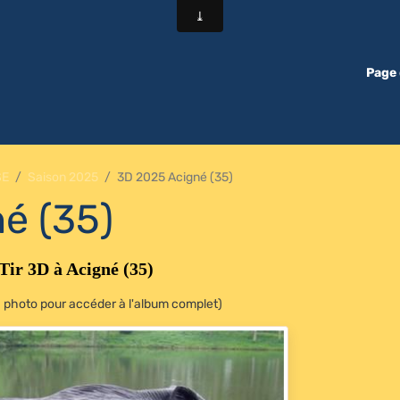
Page 
SE
Saison 2025
3D 2025 Acigné (35)
é (35)
Tir 3D à Acigné (35)
la photo pour accéder à l'album complet)