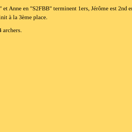
O" et Anne en "S2FBB" terminent 1ers, Jérôme est 2nd e
it à la 3ème place.
 archers.