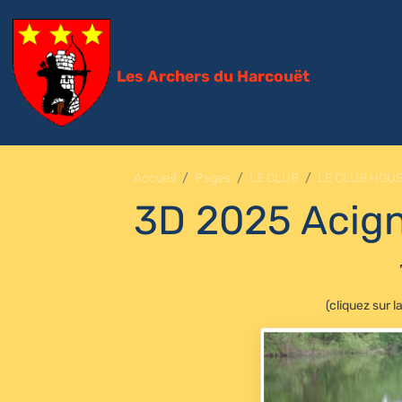
Les Archers du Harcouët
Accueil
Pages
LE CLUB
LE CLUB HOU
3D 2025 Acign
(cliquez sur 