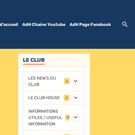
d'accueil
AdH Chaine Youtube
AdH Page Facebook
LE CLUB
LES NEW'S DU
0
CLUB
LE CLUB HOUSE
0
INFORMATIONS
UTILES / USEFUL
8
INFORMATION