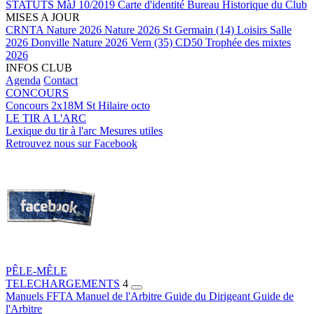
STATUTS MàJ 10/2019
Carte d'identité
Bureau
Historique du Club
MISES A JOUR
CRNTA Nature 2026
Nature 2026 St Germain (14)
Loisirs Salle
2026 Donville
Nature 2026 Vern (35)
CD50 Trophée des mixtes
2026
INFOS CLUB
Agenda
Contact
CONCOURS
Concours 2x18M St Hilaire octo
LE TIR A L'ARC
Lexique du tir à l'arc
Mesures utiles
Retrouvez nous sur Facebook
PÊLE-MÊLE
TELECHARGEMENTS
4
Manuels FFTA
Manuel de l'Arbitre
Guide du Dirigeant
Guide de
l'Arbitre