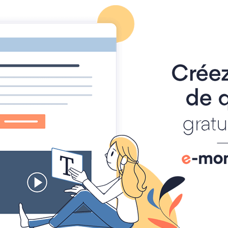
Les Archers du Harcouët
Club
de tir à l'arc de Saint Hilaire du Harcouët
Page d'accueil
AdH Chaine Youtube
AdH Page Facebook
Accueil