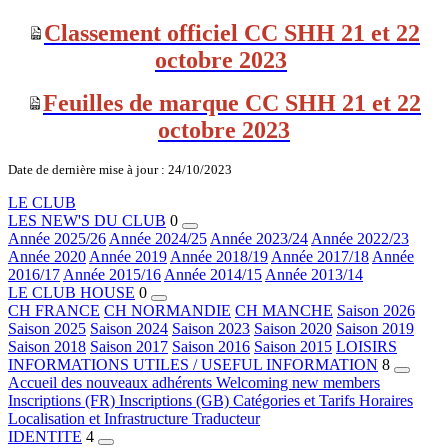
Classement officiel CC SHH 21 et 22
octobre 2023
Feuilles de marque CC SHH 21 et 22
octobre 2023
Date de dernière mise à jour : 24/10/2023
LE CLUB
LES NEW'S DU CLUB
0
Année 2025/26
Année 2024/25
Année 2023/24
Année 2022/23
Année 2020
Année 2019
Année 2018/19
Année 2017/18
Année
2016/17
Année 2015/16
Année 2014/15
Année 2013/14
LE CLUB HOUSE
0
CH FRANCE
CH NORMANDIE
CH MANCHE
Saison 2026
Saison 2025
Saison 2024
Saison 2023
Saison 2020
Saison 2019
Saison 2018
Saison 2017
Saison 2016
Saison 2015
LOISIRS
INFORMATIONS UTILES / USEFUL INFORMATION
8
Accueil des nouveaux adhérents
Welcoming new members
Inscriptions (FR)
Inscriptions (GB)
Catégories et Tarifs
Horaires
Localisation et Infrastructure
Traducteur
IDENTITE
4