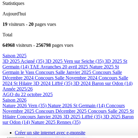
Statistiques
Aujourd'hui
19
visiteurs -
20
pages vues
Total
64968
visiteurs -
256798
pages vues
Saison 2025
3D 2025 Acigné (35)
3D 2025 Vern sur Seiche (35)
3D 2025 St
Germain (14)
TAE Avranches 20 avril 2025
Nature 2025 St
Germain le Vass
Concours Salle Janvier 2025
Concours Salle
Décembre 2024
Concours Salle Novembre 2024
Concours Salle
2024 St Hilaire
3D 2024 Liffré (35)
3D 2024 Baron sur Odon (14)
Année 2025/26
AGO du 22 octobre 2025
Saison 2026
Nature 2026 Vern (35)
Nature 2026 St Germain (14)
Concours
Novembre 2025
Concours Décembre 2025
Concours Salle 2025 St
Hilaire
Concours Janvier 2026
3D 2025 Liffré (35)
3D 2025 Baron
sur Odon (14)
Nature 2025 Rennes (35)
Créer un site internet avec e-monsite