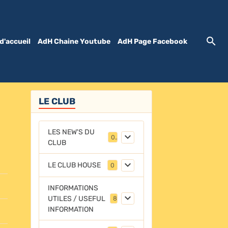
d'accueil
AdH Chaine Youtube
AdH Page Facebook
LE CLUB
LES NEW'S DU
0
CLUB
LE CLUB HOUSE
0
INFORMATIONS
UTILES / USEFUL
8
INFORMATION