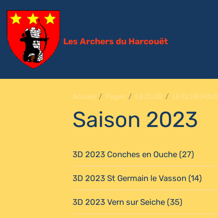
Les Archers du Harcouët
Accueil
Pages
LE CLUB
LE CLUB HOU
Saison 2023
3D 2023 Conches en Ouche (27)
3D 2023 St Germain le Vasson (14)
3D 2023 Vern sur Seiche (35)