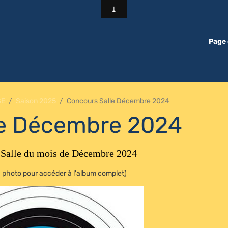
Page 
SE
Saison 2025
Concours Salle Décembre 2024
le Décembre 2024
 Salle du mois de Décembre 2024
la photo pour accéder à l'album complet)