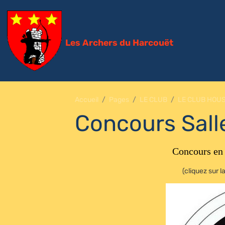
Les Archers du Harcouët
Accueil
Pages
LE CLUB
LE CLUB HOU
Concours Sal
Concours en
(cliquez sur 