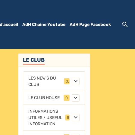
d'accueil
AdH Chaine Youtube
AdH Page Facebook
LE CLUB
LES NEW'S DU
0
CLUB
LE CLUB HOUSE
0
INFORMATIONS
UTILES / USEFUL
8
INFORMATION